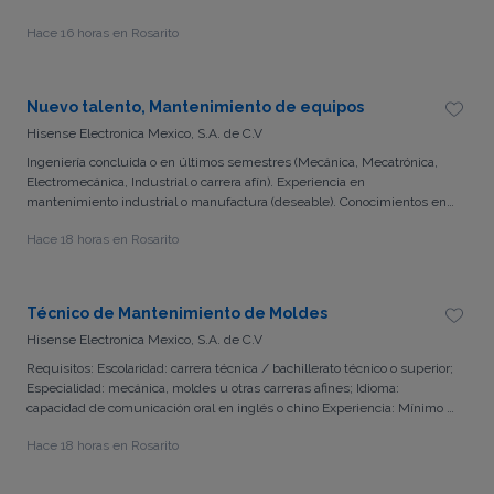
Mecánica industrial. Neumática e hidráulica. Motores eléctricos y
Hace 16 horas en Rosarito
variadores de frecuencia. Sistemas de refrigeración industrial (deseable
amoníaco). Lectura de diagramas eléctricos. Soldadura básica.
Disponibilidad para rolar turnos y atender emergencias.
Nuevo talento, Mantenimiento de equipos
Hisense Electronica Mexico, S.A. de C.V
Ingeniería concluida o en últimos semestres (Mecánica, Mecatrónica,
Electromecánica, Industrial o carrera afín). Experiencia en
mantenimiento industrial o manufactura (deseable). Conocimientos en
interpretación de dibujos mecánicos. Conocimientos básicos de
Hace 18 horas en Rosarito
mantenimiento preventivo y correctivo. Conocimiento de la metodología
PHVA (PDCA) . Inglés intermedio (deseable). Facilidad para trabajar en
equipo y comunicarse efectivamente. Actitud de aprendizaje, iniciativa
y orientación a resultados. Capacidad de análisis y solución de
Técnico de Mantenimiento de Moldes
problemas. Compromiso con la seguridad, la calidad y la mejora
Hisense Electronica Mexico, S.A. de C.V
continua.
Requisitos: Escolaridad: carrera técnica / bachillerato técnico o superior;
Especialidad: mecánica, moldes u otras carreras afines; Idioma:
capacidad de comunicación oral en inglés o chino Experiencia: Mínimo 1
a 3 años en puesto similar. Conocimiento sólido en normas de seguridad
Hace 18 horas en Rosarito
LOTO y manejo de EPP. Experiencia en lectura de planos mecánicos,
eléctricos e hidráulicos. Manejo de herramientas manuales, de medición
(multímetro) y diagnóstico. Conocimientos en Termodinámica (control de