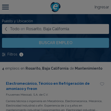
Ingresar
Puesto y Ubicación
Todo
en
Rosarito, Baja California
BUSCAR EMPLEO
Filtros
1
4
empleos en
Rosarito, Baja California
de
Mantenimiento
Electromecánico, Técnico en Refrigeración de
amoniaco y freon
Fruvemex Mexicali, S.A. de C.V.
Carrera técnica o ingeniería en Mecatrónica, Electromecánica, Mecánica,
Electricidad Industrial o afín. Experiencia de 2 a 5 años en
mantenimiento industrial Conocimientos en: Electricidad industrial.