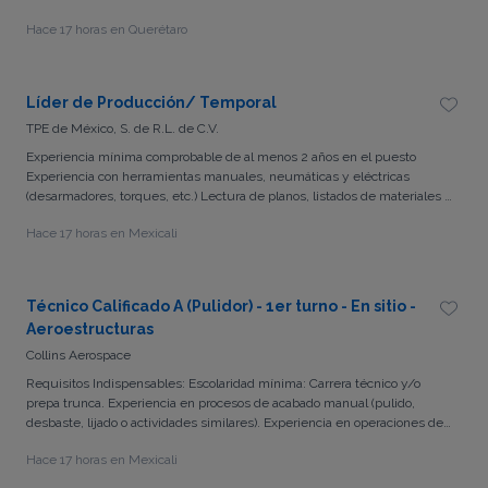
de instrucciones sencillas). Conocimiento en SAP Habilidades
Hace 17 horas en Querétaro
demostradas de liderazgo, comunicación efectiva y trabajo en equipo.
Capacidad para tomar decisiones bajo presión y resolver problemas de
manera eficiente Experiencia o conocimiento en implementación de
prácticas de mejora continua. Llenado de reportes de produccion Uso de
Líder de Producción/ Temporal
paqueteria Microsoft Conversión de unidades de medida Lectura e
TPE de México, S. de R.L. de C.V.
interpretacion de planos Lectura e interpretacion de órdenes de trabajo
Experiencia previa en liderazgo, preferiblemente en un entorno de
Experiencia mínima comprobable de al menos 2 años en el puesto
manufactura. Manejo de inventarios Experiencia: Experiencia de 3 años
Experiencia con herramientas manuales, neumáticas y eléctricas
en procesos de producción como lider.
(desarmadores, torques, etc.) Lectura de planos, listados de materiales e
Instrucciones de Trabajo Experiencia en el uso de herramientas de
Hace 17 horas en Mexicali
medición (vernier, gauges, liners, etc.)
Técnico Calificado A (Pulidor) - 1er turno - En sitio -
Aeroestructuras
Collins Aerospace
Requisitos Indispensables: Escolaridad mínima: Carrera técnico y/o
prepa trunca. Experiencia en procesos de acabado manual (pulido,
desbaste, lijado o actividades similares). Experiencia en operaciones de
barrenado utilizando herramientas manuales y/o de poder. Experiencia
Hace 17 horas en Mexicali
en seguimiento de instrucciones de trabajo. Requisitos Deseables:
Experiencia en procesos metalmecánicos o de manufactura.