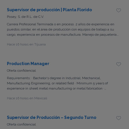
Supervisor de producción | Planta Florido
Posey, S. de R.L. de C.V.
Carrera Profesional Terminada o en proceso. 2 años de experiencia en
puestos similar, en el área de producción con equipos de trabajo a su
cargo, experiencia en procesos de manufactura. Manejo de paquetería
de MS Office Conocimientos en ISO 13485 / FDA en Dispositivos
Hace 16 horas en Tijuana
Médicos. Habilidad en manejo de procesos, de preferencia con
experiencia en procesos de manufactura en cuartos limpios. Trabajo en
equipo Comunicación efectiva Autodirigido Gestión de conflictos
Production Manager
Oferta confidencial
Requirements: · Bachelor’s degree in Industrial, Mechanical,
Manufacturing Engineering, or related field · Minimum 5 years of
experience in sheet metal manufacturing or metal fabrication ·
Minimum 5 years of leadership experience in a production environment
Hace 16 horas en Mexicali
· Strong understanding of cutting, bending, paint, and assembly
operations · Strong leadership, communication, and conflict‑resolution
skills · Hands‑on knowledge of sheet metal processes and equipment ·
Ability to analyze production data and implement improvements
Supervisor de Producción – Segundo Turno
Oferta confidencial