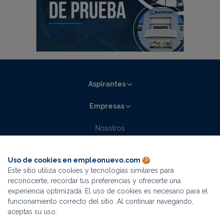
Aspirantes
Empresas
Nosotros
Contacto
Blog empleonuevo.com
Uso de cookies en empleonuevo.com 🍪
Este sitio utiliza cookies y tecnologías similares para
La mejor experiencia de búsqueda está en
reconocerte, recordar tus preferencias y ofrecerte una
experiencia optimizada. El uso de cookies es necesario para el
nuestra app
funcionamiento correcto del sitio. Al continuar navegando,
aceptas su uso.
Descargar
Términos y condiciones