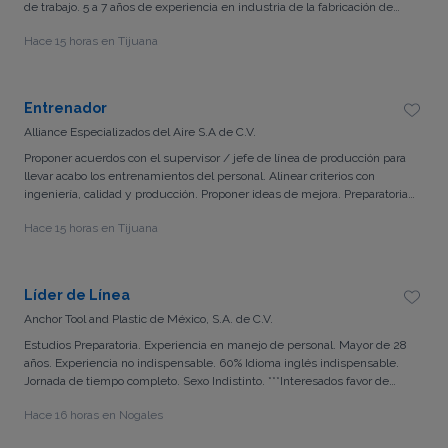
de trabajo. 5 a 7 años de experiencia en industria de la fabricación de
aireas acondicionados industriales.
Hace 15 horas en Tijuana
Entrenador
Alliance Especializados del Aire S.A de C.V.
Proponer acuerdos con el supervisor / jefe de línea de producción para
llevar acabo los entrenamientos del personal. Alinear criterios con
ingeniería, calidad y producción. Proponer ideas de mejora. Preparatoria,
carrera técnica o experiencia equivalente. Experiencia Procesos directos
Hace 15 horas en Tijuana
de manufactura - 6 meses Experiencia deseable: Manejo de grupos,
exposición ante el público, facilidad de palabra y experiencia previa de
entrenador - 6 meses
Líder de Línea
Anchor Tool and Plastic de México, S.A. de C.V.
Estudios Preparatoria. Experiencia en manejo de personal. Mayor de 28
años. Experiencia no indispensable. 60% Idioma inglés indispensable.
Jornada de tiempo completo. Sexo Indistinto. ***Interesados favor de
solicitar puesto a través de este portal***
Hace 16 horas en Nogales