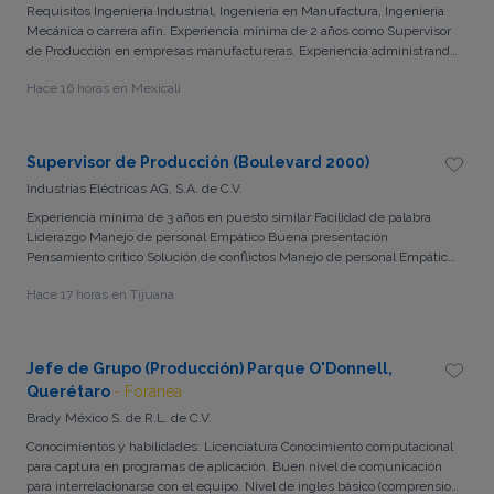
Requisitos Ingeniería Industrial, Ingeniería en Manufactura, Ingeniería
Mecánica o carrera afín. Experiencia mínima de 2 años como Supervisor
de Producción en empresas manufactureras. Experiencia administrando
personal operativo. Disponibilidad para laborar en segundo turno. Manejo
Hace 16 horas en Mexicali
de Microsoft Office. Inglés básico a intermedio (deseable). Conocimientos
Procesos de manufactura. Lean Manufacturing. Balanceo de líneas. 5S y
Kaizen. Administración de indicadores de producción (KPI). Mejora
continua. Administración de personal. Seguridad industrial. Sistemas
Supervisor de Producción (Boulevard 2000)
ERP (deseable). ISO 9001:2015 (deseable). Competencias Liderazgo.
Industrias Eléctricas AG, S.A. de C.V.
Comunicación efectiva. Toma de decisiones. Planeación y organización.
Resolución de problemas. Trabajo bajo presión. Orientación a resultados.
Experiencia mínima de 3 años en puesto similar Facilidad de palabra
Desarrollo de personal. Sentido de urgencia. Trabajo en equipo.
Liderazgo Manejo de personal Empático Buena presentación
Pensamiento critico Solución de conflictos Manejo de personal Empático
Buena presentación Pensamiento critico Solución de conflictos
Hace 17 horas en Tijuana
Jefe de Grupo (Producción) Parque O'Donnell,
Querétaro
- Foránea
Brady México S. de R.L. de C.V.
Conocimientos y habilidades: Licenciatura Conocimiento computacional
para captura en programas de aplicación. Buen nivel de comunicación
para interrelacionarse con el equipo. Nivel de ingles básico (comprension