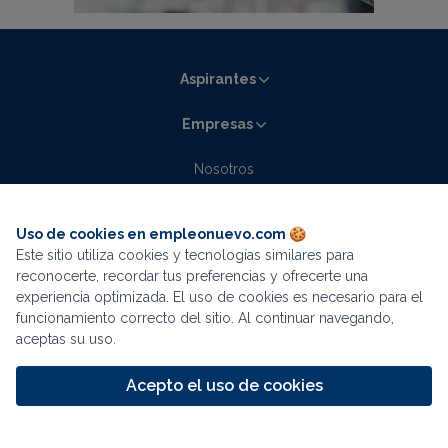
Aspirantes
Empresas
Nosotros
Contacto
Blog empleonuevo.com
Uso de cookies en empleonuevo.com 🍪
Este sitio utiliza cookies y tecnologías similares para
La mejor experiencia de búsqueda está en
reconocerte, recordar tus preferencias y ofrecerte una
experiencia optimizada. El uso de cookies es necesario para el
nuestra app
funcionamiento correcto del sitio. Al continuar navegando,
aceptas su uso.
Descargar
Términos y condiciones
Aviso de privacidad
Acepto el uso de cookies
Continuar en navegador
Mapa del sitio
© 2000-2026 Morzan corporation