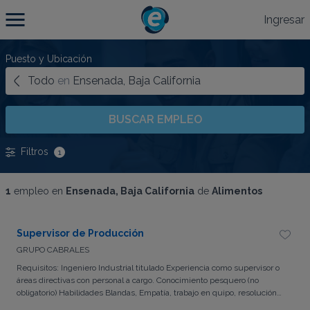
Ingresar
Puesto y Ubicación
Todo
en
Ensenada, Baja California
BUSCAR EMPLEO
Filtros
1
1
empleo en
Ensenada, Baja California
de
Alimentos
Supervisor de Producción
GRUPO CABRALES
Requisitos: Ingeniero Industrial titulado Experiencia como supervisor o
áreas directivas con personal a cargo. Conocimiento pesquero (no
obligatorio) Habilidades Blandas, Empatía, trabajo en quipo, resolución
de conflictos, metas con demostrativos en resultados, atención al