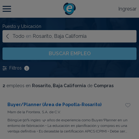
Ingresar
Puesto y Ubicación
Todo
en
Rosarito, Baja California
BUSCAR EMPLEO
Filtros
1
2
empleos en
Rosarito, Baja California
de
Compras
Buyer/Planner (Área de Popotla-Rosarito)
Mam de la Frontera, S.A. de C.V.
Bilingüe 90% ingles •4+ años de experiencia como Buyer/Planner en un
entorno de fabricación • La educación en planificación y compras es una
ventaja definitiva • Es deseable la certificación APICS (CPIM) • Debe ser
competente en el uso de sistemas ERP con la capacidad de aprender y