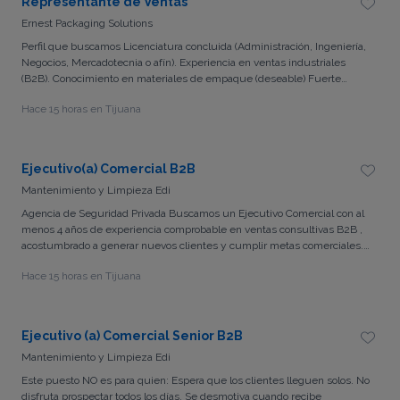
Representante de Ventas
Ernest Packaging Solutions
Perfil que buscamos Licenciatura concluida (Administración, Ingeniería,
Negocios, Mercadotecnia o afín). Experiencia en ventas industriales
(B2B). Conocimiento en materiales de empaque (deseable) Fuerte
habilidad de negociación, persuasión y cierre. Mentalidad de
Hace 15 horas en Tijuana
crecimiento y enfoque a resultados. Excelente comunicación y
presencia ejecutiva. Bilingüe: español e inglés mínimo 80% Fluido y
Conversacional (indispensable). 👉 Tu éxito dependerá de tu ambición,
disciplina y habilidades comerciales y No de un tope en tus comisiones .
Ejecutivo(a) Comercial B2B
👉 Si tienes experiencia en ventas y talento comercial, nosotros te
Mantenimiento y Limpieza Edi
capacitamos en nuestros productos y procesos. Esta no es solo una
vacante… es una oportunidad que puede cambiar tu futuro . 📩 Si
Agencia de Seguridad Privada Buscamos un Ejecutivo Comercial con al
tienes pasión por las ventas, ambición sana y buscas una empresa que
menos 4 años de experiencia comprobable en ventas consultivas B2B ,
crea en ti, postúlate hoy!!!
acostumbrado a generar nuevos clientes y cumplir metas comerciales.
Perfil indispensable ✔ Experiencia mínima de 4 años en ventas. ✔
Hace 15 horas en Tijuana
Deseable experiencia en este sector: ✔ Seguridad Privada ✔
Prospectar clientes desde cero. ✔ Generar citas con directores,
gerentes y tomadores de decisión. ✔ Excelente habilidad para negociar.
✔ Cierre de contratos. ✔ Elaboración de propuestas comerciales. ✔
Ejecutivo (a) Comercial Senior B2B
Seguimiento puntual al proceso de venta.-Agencia de Seguridad
Mantenimiento y Limpieza Edi
Privada ¿Tienes experiencia vendiendo servicios empresariales y
disfrutas cerrar negocios de alto valor?
Este puesto NO es para quien: Espera que los clientes lleguen solos. No
disfruta prospectar todos los días. Se desmotiva cuando recibe