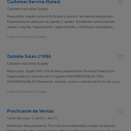
Customer Service (Sales)
de comisiones. Bonificación de permanencia por 3 meses (se detalla en
Colorado Industrial Supply
entrevista). Prestaciones de ley Sin semana de fondo. $1,000 vales de
despensa mensuales (a partir del 1er mes completado) Beneficios Toka
Requisitos: Inglés mínimo 80% (oral y escrito; se realiza evaluación).
Care. Unidad para visitas a clientes, climatizada y con recurso de
Experiencia en atención al cliente y ventas. Excelente comunicación
gasolina asignado.
verbal y escrita. Organización, seguimiento y enfoque a resultados.
Actitud proactiva y orientada al servicio. Ofrecemos: Horario: lunes a
Hace 21 horas en Tijuana
viernes de 8:00 am a 5:30 pm. Sueldo de $3,300.00 a $4,000.00, netos
semanales de acuerdo a experiencia. Bonificación de permanencia por 3
meses (se detalla en entrevista). Prestaciones de ley. 100% nómina. Sin
semana de fondo. Bonos por desempeño a partir de contrato
Outside Sales //VISA
indeterminado. Bonos de puntualidad y asistencia. Vales de despensa a
Colorado Industrial Supply
partir del primer mes cumplido. Beneficios Toka Care. Protección contra
accidentes.
Requisitos: Ingles Min 70% Buena presentación Puntual Proactivo/a
Organizado/a Licencia tipo A Vigente (INDISPENSABLE) VISA
(INDISPENSABLE) Ofrecemos: Horario: lunes a viernes de 8:00 am a 5:30
pm. Sueldo de $3,300.00 a $4,000.00, netos semanales de acuerdo a
Hace 21 horas en Tijuana
experiencia. Incluyen bono de puntualidad y de asistencia. Bonificación
de permanencia por 3 meses (se detalla en entrevista). Prestaciones de
ley. 100% nómina. Sin semana de fondo. Vales de despensa a partir del
primer mes cumplido. Beneficios Toka Care. Protección contra
Practicante de Ventas
accidentes.
Uline Services, S. de R.L. de C.V.
Minimum Requirements This full-time internship is open to Second,
Third, and Fourth-year students. Bilingual (English / Spanish) - fluent in