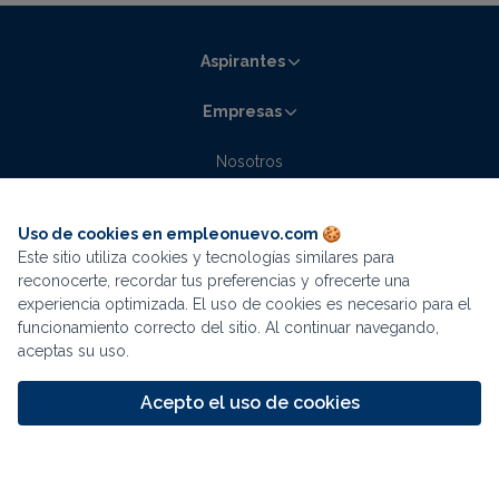
Aspirantes
Empresas
Nosotros
Contacto
Blog empleonuevo.com
Uso de cookies en empleonuevo.com 🍪
Este sitio utiliza cookies y tecnologías similares para
La mejor experiencia de búsqueda está en
reconocerte, recordar tus preferencias y ofrecerte una
experiencia optimizada. El uso de cookies es necesario para el
nuestra app
funcionamiento correcto del sitio. Al continuar navegando,
aceptas su uso.
Descargar
Términos y condiciones
Aviso de privacidad
Acepto el uso de cookies
Continuar en navegador
Mapa del sitio
© 2000-2026 Morzan corporation