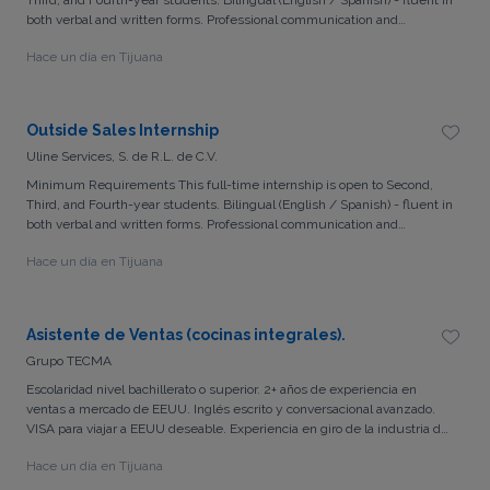
both verbal and written forms. Professional communication and
presentation skills. Hardworking and enthusiastic with a “team player”
Hace un día en Tijuana
attitude. A reliable vehicle to make sales visits is essential. About Uline
Uline, a family-owned company, is North America’s leading distributor of
shipping, industrial, and packaging materials with over 9,000
employees across 14 locations and 15 sales offices. Uline is a drug-free
Outside Sales Internship
workplace. All positions are on-site. EEO/AA Employer/Vet/Disabled
Uline Services, S. de R.L. de C.V.
Minimum Requirements This full-time internship is open to Second,
Third, and Fourth-year students. Bilingual (English / Spanish) - fluent in
both verbal and written forms. Professional communication and
presentation skills. Hardworking and enthusiastic with a “team player”
Hace un día en Tijuana
attitude. A reliable vehicle to make sales visits is essential. About Uline
Uline, a family-owned company, is North America’s leading distributor of
shipping, industrial, and packaging materials with over 9,000
employees across 14 locations and 15 sales offices. Uline is a drug-free
Asistente de Ventas (cocinas integrales).
workplace. All positions are on-site. EEO/AA Employer/Vet/Disabled
Grupo TECMA
Escolaridad nivel bachillerato o superior. 2+ años de experiencia en
ventas a mercado de EEUU. Inglés escrito y conversacional avanzado.
VISA para viajar a EEUU deseable. Experiencia en giro de la industria de
la manufactura deseable. Organización y buena capacidad para seguir
Hace un día en Tijuana
procesos. Trabajar de manera independiente con mínima supervisión.
Buen dominio de Excel.