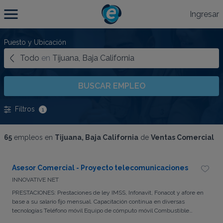
Ingresar
Puesto y Ubicación
Todo
en
Tijuana, Baja California
BUSCAR EMPLEO
Filtros
1
65
empleos en
Tijuana, Baja California
de
Ventas Comercial
Asesor Comercial - Proyecto telecomunicaciones
INNOVATIVE NET
PRESTACIONES: Prestaciones de ley IMSS, Infonavit, Fonacot y afore en
base a su salario fijo mensual. Capacitación continua en diversas
tecnologías Teléfono móvil Equipo de cómputo móvil Combustible
mensual. REQUISITOS: Título profesional Ingeniero de sistemas,