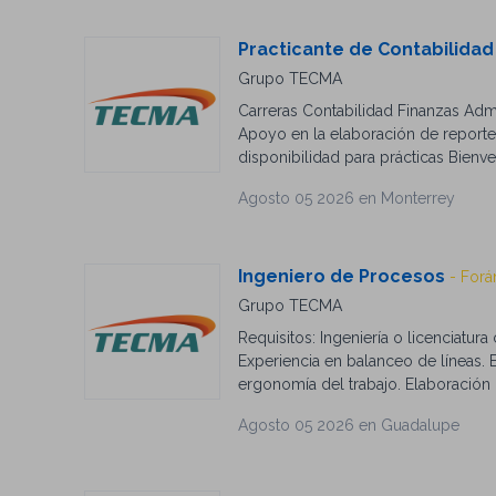
Practicante de Contabilidad
Grupo TECMA
Carreras Contabilidad Finanzas Adm
Apoyo en la elaboración de reporte
disponibilidad para prácticas Bienv
Agosto 05 2026 en Monterrey
Ingeniero de Procesos
- Forá
Grupo TECMA
Requisitos: Ingeniería o licenciatu
Experiencia en balanceo de líneas.
ergonomía del trabajo. Elaboración
líneas de producción, análisis y so
Agosto 05 2026 en Guadalupe
Experiencia en procesos de fibra opt