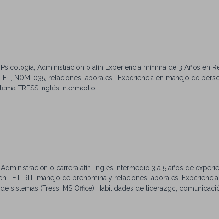
n and spoken). Ability to travel as required.
Psicología, Administración o afín Experiencia mínima de 3 Años en R
T, NOM-035, relaciones laborales . Experiencia en manejo de perso
stema TRESS Inglés intermedio
dministración o carrera afín. Ingles intermedio 3 a 5 años de experi
LFT, RIT, manejo de prenómina y relaciones laborales. Experiencia
de sistemas (Tress, MS Office) Habilidades de liderazgo, comunicaci