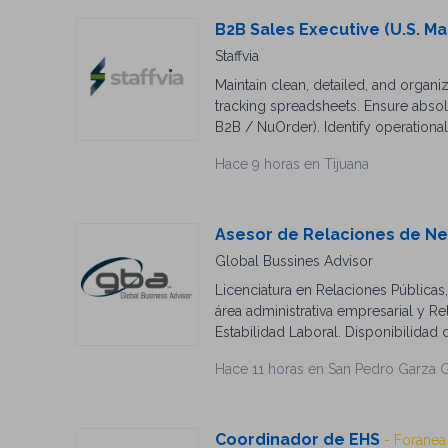
B2B Sales Executive (U.S. M
Staffvia
Maintain clean, detailed, and organ
tracking spreadsheets. Ensure abso
B2B / NuOrder). Identify operationa
solutions to leadership. Desired Pro
Hace 9 horas en Tijuana
corporate Inside Sales. Languages: 
(Proficiency in other languages such
show attendance). Key Soft Skills: A
offering a solution. Exceptional Orga
Asesor de Relaciones de N
structured CRM data. Assertive Persi
Global Bussines Advisor
Technical Skills: Proficiency in Hu
Licenciatura en Relaciones Públicas
wholesale platforms. Schedule: Mond
área administrativa empresarial y Re
office presence: Tuesdays & Wednesd
Estabilidad Laboral. Disponibilidad
tradeshows and sales meetings per ye
forma; Empatía profesional. Actitud 
professional level, strong phone pre
Hace 11 horas en San Pedro Garza G
propio. Comunicación fluida. Pro ac
Habilidad para solución de problem
Coordinador de EHS
- Foránea