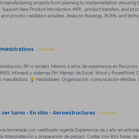
 manufacturing projects from planning to implementation, ensuring t
t. Support New Product Introduction (NPI) , product transfers, and pr
 and process validation activities. Analyze drawings, BOMs, and techn
facturing initiatives and continuous improvement projects. Monitor K
ocess improvements. Qualifications (Summary) Bachelor’s degree in Me
, or related field. 3–5 years of experience in manufacturing or industri
anufacturing, PFMEA, Control Plans, and process documentation. Exp
red. Strong analytical, communication, and project management skill
dministrativos
- Foránea
dministración, RH o similar). Mínimo 2 años de experiencia en Recurs
 IMSS, Infonavit y sistemas RH. Manejo de Excel, Word y PowerPoint. 
 o manufactura. 💡 Habilidades: Organización, comunicación efectiva, 
d y trabajo en equipo. 📈 Indicadores clave: Rotación, ausentismo, cob
 clima laboral.
 1er turno - En sitio - Aeroestructuras
- Foránea
oria terminada con certificado vigente Experiencia de 1 año en activid
a (Interpretación y preparación de piezas). Contar con 800 horas de