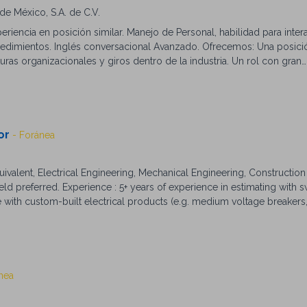
e México, S.A. de C.V.
eriencia en posición similar. Manejo de Personal, habilidad para inter
dimientos. Inglés conversacional Avanzado. Ofrecemos: Una posici
ras organizacionales y giros dentro de la industria. Un rol con gran
oyectos, integrados con un equipo de soporte en liderazgo. Un espac
aced). Un lugar en una empresa sólida, de gran estabilidad y constan
how de equipos multidisciplinarios. Salario competitivo. Seguro de g
ahorro. Caja de ahorro. Entre otros.
tor
- Foránea
uivalent, Electrical Engineering, Mechanical Engineering, Construct
ield preferred. Experience : 5+ years of experience in estimating with 
 with custom-built electrical products (e.g. medium voltage breakers,
-tie-main schemes, unit substation, skid mounted equipment, modular
 switchgear or related field is required. Work Ethic : Excellent analytic
kills. Must have a heightened sense of urgency and be results oriente
 electrical schematics, BOMs, construction documents, UL891, UL1558, 
uirements, and general micro-grid technologies. Problem-Solving : Abi
nea
on and distribution requirements and develop appropriate value pro
NetSuite+) tools, Bluebeam, and MS Office Suite. Language Proficiency