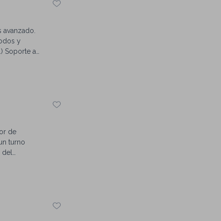
s avanzado.
todos y
) Soporte a
ice.
sor de
un turno
 del
ft Office.