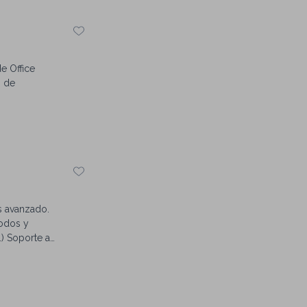
e Office
o de
s avanzado.
todos y
) Soporte a
ice.