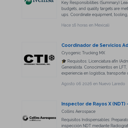
Key Responsibilities (Summary) Lead
English and Spanish
budgets, and quality targets are me
ups. Coordinate equipment, tooling,
specifications. Implement Lean Manu
Hace 16 horas en Mexicali
support root cause analysis for pr
Industrial, Manufacturing Engineering
environments. Knowledge of Lean M
CAD software and ERP systems prefer
Coordinador de Servicios A
English/Spanish is a plus.
Cryogenic Trucking MX
🎓 Requisitos: Licenciatura afín (A
Generalista. Conocimientos en LFT,
experiencia en logística, transporte
orientación al servicio, proactivida
Agosto 06 2026 en Nuevo Laredo
vacantes, accidentes, capacitación y
Inspector de Rayos X (NDT) -
Collins Aerospace
Requisitos Indispensables: Preparat
inspección NDT mediante Radiografí