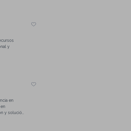
ecursos
nal y
encia en
 en
ón y solución