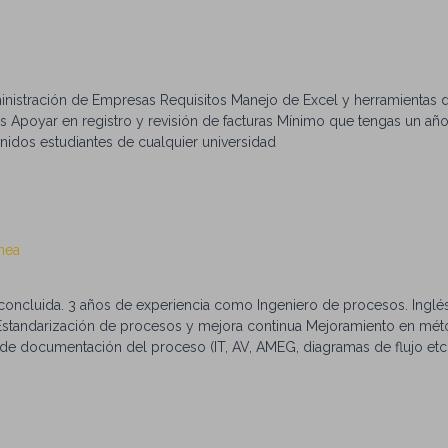
inistración de Empresas Requisitos Manejo de Excel y herramientas d
s Apoyar en registro y revisión de facturas Mínimo que tengas un añ
enidos estudiantes de cualquier universidad
nea
ra concluida. 3 años de experiencia como Ingeniero de procesos. Inglé
 Estandarización de procesos y mejora continua Mejoramiento en mé
 de documentación del proceso (IT, AV, AMEG, diagramas de flujo etc.
lución de problemas. Lean Manufacturing/Six Sigma. Manejo de MS Off
ica (Plus)