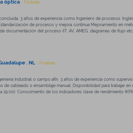
ra óptica
- Foránea
ra concluida. 3 años de experiencia como Ingeniero de procesos. Inglé
 Estandarización de procesos y mejora continua Mejoramiento en mé
 de documentación del proceso (IT, AV, AMEG, diagramas de flujo etc.
lución de problemas. Lean Manufacturing/Six Sigma. Manejo de MS Off
 Guadalupe . NL
- Foránea
Ingeniería Industrial o campo afín. 3 años de experiencia como supervi
s de cableado o ensamblaje manual. Disponibilidad para trabajar en 
0 a 19:00). Conocimiento de los indicadores clave de rendimiento (KPI)
encia en Lean Manufacturing. Lean Manufacturing. Dominio de Microso