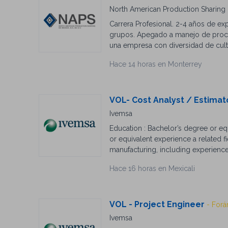
North American Production Sharing d
Carrera Profesional. 2-4 años de exp
grupos. Apegado a manejo de proce
una empresa con diversidad de cultu
responsabilidad e influencia en pr
Hace 14 horas en Monterrey
una empresa ágil y dinámica (Fast P
crecimiento. La experiencia y know-
médicos mayores familiar. Fondo de 
VOL- Cost Analyst / Estima
Ivemsa
Education : Bachelor’s degree or eq
or equivalent experience a related f
manufacturing, including experience
automatic transfer switchgear, main
Hace 16 horas en Mexicali
Estimating : estimating experience in
communication, task prioritization s
Expertise : Strong understanding of
requirements, solar application req
VOL - Project Engineer
- Forá
understand customer power protecti
Ivemsa
Software Proficiency : CRM and ERP (