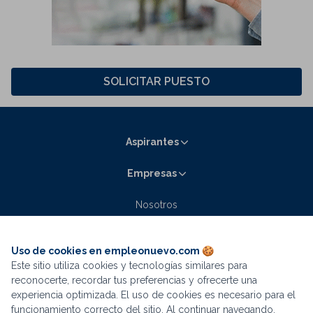
SOLICITAR PUESTO
Aspirantes
Empresas
Nosotros
Contacto
Blog empleonuevo.com
Uso de cookies en empleonuevo.com 🍪
Este sitio utiliza cookies y tecnologías similares para
reconocerte, recordar tus preferencias y ofrecerte una
experiencia optimizada. El uso de cookies es necesario para el
funcionamiento correcto del sitio. Al continuar navegando,