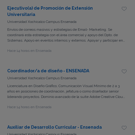
de todos los que forman parte de nuestra comunidad. Ubicado en
Ejecutivo(a) de Promoción de Extensión
Ensenada, Baja California.
Universitaria
Universidad Xochicalco Campus Ensenada
Envíos de correos masivos y estrategias de Email- Marketing. Se
coordinará esta estrategia con el área comercial y apoyo del Dpto. de
Sistemas. Apoyo en eventos internos y externos. Apoyar y participar en
los eventos creados por el equipo de fuerza de ventas. Manejo del
Hace 14 horas en Ensenada
programa CRM. Asignar a los prospectos en las etapas correctas del
sistema (Asignada, Proceso, Proceso con Oportunidad, Ganada o Perdida.
Llamadas a prospectos (Odoo). Realizar llamadas para la captación del
posgrado. Atención a prospectos (información de maestrías). Brindar
Coordinador/a de diseño - ENSENADA
información al prospecto al momento que este se encuentre en campus
Universidad Xochicalco Campus Ensenada
Prospección Foránea (Tecate, Rosarito). Proyectar la vinculación
empresarial en diferentes plazas del posgrado, así como buscar una
Licenciatura en Diseño Gráfico, Comunicación Visual Mínimo de 2 a 3
mejor captación foránea. Planificación de estrategias en el Posgrado. Se
años en posiciones de coordinación, jefatura o como diseñador senior
apoyará en la implementación de un plan de ejecución (cada seis
liderando proyectos. Dominio avanzado de la suite Adobe Creative Cloud
meses) para el área comercial, dicho plan será presentado a la dirección
(Photoshop, Illustrator, InDesign). Conocimiento en procesos de
de posgrado. Investigación del mercado. Se analizará a nuestros
Hace 14 horas en Ensenada
preprensa, salidas de impresión y especificaciones técnicas para
alumnos del posgrado para una mejor segmentación en campañas
material promocional/exterior. Nociones y criterio técnico en fotografía
publicitarias, de esta manera se apoyará al área de difusión y RP.
profesional y producción audiovisual. Liderazgo, excelente organización,
Además, realizar funciones necesarias para cumplir con la misión y
atención al detalle, sentido de urgencia y visión estratégica.
Auxiliar de Desarrollo Curricular - Ensenada
visión de la Institución.
Universidad Xochicalco Campus Ensenada