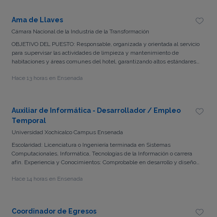
• Persuasivo. • Proactivo • Iniciativa. • Dinamismo. • Orientado hacia la
búsqueda de resultados.
Ama de Llaves
Cámara Nacional de la Industria de la Transformación
OBJETIVO DEL PUESTO: Responsable, organizada y orientada al servicio
para supervisar las actividades de limpieza y mantenimiento de
habitaciones y áreas comunes del hotel, garantizando altos estándares
de calidad, higiene y satisfacción de los huéspedes. Experiencia mínima
Hace 13 horas en Ensenada
de 2 años en puestos similares dentro de hoteles. Experiencia en
supervisión y manejo de personal. Conocimiento de estándares de
limpieza y operación hotelera. Habilidad para organizar actividades y
trabajar bajo presión. Actitud de servicio y atención al detalle.
Auxiliar de Informática - Desarrollador / Empleo
Disponibilidad de horario, incluyendo fines de semana y días festivos.
Temporal
Manejo básico de herramientas informáticas y elaboración de reportes.
Liderazgo. Organización y planificación. Comunicación efectiva. Trabajo
Universidad Xochicalco Campus Ensenada
en equipo. Orientación al cliente. Resolución de problemas. Enfoque en
Escolaridad: Licenciatura o Ingeniería terminada en Sistemas
resultados.
Computacionales, Informática, Tecnologías de la Información o carrera
afín. Experiencia y Conocimientos: Comprobable en desarrollo y diseño
de páginas web (HTML, CSS, JavaScript, manejo de CMS como
Hace 14 horas en Ensenada
WordPress o frameworks de desarrollo).
Coordinador de Egresos