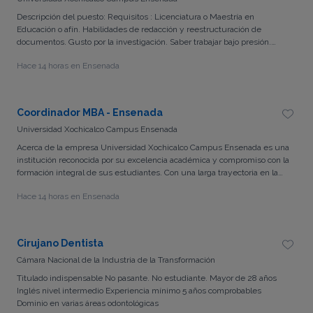
Descripción del puesto: Requisitos : Licenciatura o Maestría en
Educación o afín. Habilidades de redacción y reestructuración de
documentos. Gusto por la investigación. Saber trabajar bajo presión.
Experiencia preferente en desarrollo curricular. Escolaridad :
Hace 14 horas en Ensenada
Licenciatura terminada (Obligatorio) Lugar de trabajo: Empleo presencial
Coordinador MBA - Ensenada
Universidad Xochicalco Campus Ensenada
Acerca de la empresa Universidad Xochicalco Campus Ensenada es una
institución reconocida por su excelencia académica y compromiso con la
formación integral de sus estudiantes. Con una larga trayectoria en la
educación superior, nuestra universidad se destaca por su enfoque
Hace 14 horas en Ensenada
innovador y su ambiente colaborativo que fomenta el crecimiento
profesional y personal de todos los que forman parte de nuestra
comunidad. Ubicado en Ensenada, Baja California. Requisitos del
puesto: Posgrado en áreas relacionadas. Experiencia previa en
Cirujano Dentista
coordinación académica. Habilidades de comunicación efectiva y trabajo
Cámara Nacional de la Industria de la Transformación
en equipo.
Titulado indispensable No pasante. No estudiante. Mayor de 28 años
Inglés nivel intermedio Experiencia mínimo 5 años comprobables
Dominio en varias áreas odontológicas