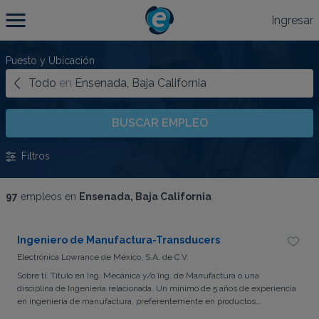
Ingresar
Puesto y Ubicación
Todo
en
Ensenada, Baja California
BUSCAR EMPLEO
Filtros
97
empleos en
Ensenada, Baja California
Ingeniero de Manufactura-Transducers
Electrónica Lowrance de México, S.A. de C.V.
Sobre ti: Titulo en Ing. Mecánica y/o Ing. de Manufactura o una
disciplina de Ingeniería relacionada. Un mínimo de 5 años de experiencia
en ingeniería de manufactura, preferentemente en productos
electromecánicos o encapsulados. Experiencia demostrada y práctica en