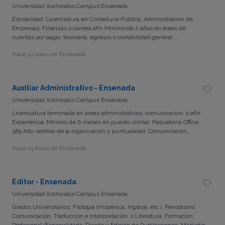
Universidad Xochicalco Campus Ensenada
Escolaridad: Licenciatura en Contaduría Pública, Administración de
Empresas, Finanzas o carrera afín Mínimo de 2 años en áreas de
cuentas por pagar, tesorería, egresos o contabilidad general.
Organización, alto sentido de la ética y confidencialidad, capacidad
Hace 14 horas en Ensenada
analítica, atención al detalle y comunicación asertiva
Auxiliar Administrativo - Ensenada
Universidad Xochicalco Campus Ensenada
Licenciatura terminada en áreas administrativas, comunicación, o afín.
Experiencia: Mínimo de 6 meses en puesto similar. Paquetería Office
365 Alto sentido de la organización y puntualidad. Comunicación
asertiva y proactividad. Discreción en el manejo de información sensible.
Hace 14 horas en Ensenada
Editor - Ensenada
Universidad Xochicalco Campus Ensenada
Grados Universitarios: Filología (Hispánica, Inglesa, etc.), Periodismo,
Comunicación, Traducción e Interpretación, o Literatura. Formación
Profesional/Especializada: Diseño y Edición de Publicaciones, Marketing