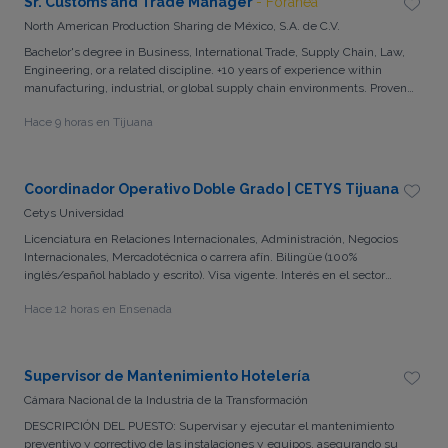
Sr. Customs and Trade Manager
- Foránea
North American Production Sharing de México, S.A. de C.V.
Bachelor's degree in Business, International Trade, Supply Chain, Law,
Engineering, or a related discipline. +10 years of experience within
manufacturing, industrial, or global supply chain environments. Proven
success leading leaders and large professional teams. Strong technical
Hace 9 horas en Tijuana
understanding of Mexican customs regulations, international trade
practices, and cross-border operations. Significant experience
supporting import/export functions within complex manufacturing
operations. Demonstrated ability to manage large-scale operational and
Coordinador Operativo Doble Grado | CETYS Tijuana
compliance programs. Experience interacting directly with corporate
Cetys Universidad
executives and multinational leadership teams. Strong analytical,
strategic thinking, and decision-making capabilities. Excellent
Licenciatura en Relaciones Internacionales, Administración, Negocios
communication skills in English and Spanish.
Internacionales, Mercadotécnica o carrera afín. Bilingüe (100%
inglés/español hablado y escrito). Visa vigente. Interés en el sector
educativo superior. Manejo de paquetería Microsoft Office y
Hace 12 horas en Ensenada
herramientas como Gmail, Google Drive, Zoom, Teams y Outlook.
Supervisor de Mantenimiento Hotelería
Cámara Nacional de la Industria de la Transformación
DESCRIPCIÓN DEL PUESTO: Supervisar y ejecutar el mantenimiento
preventivo y correctivo de las instalaciones y equipos, asegurando su