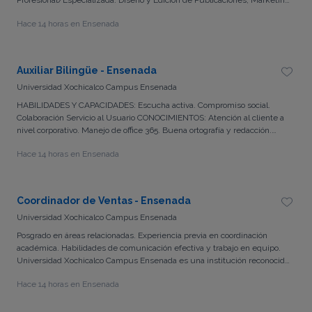
y Publicidad, o Licenciatura en Letras y Emprendimiento Editorial.
Hace 14 horas en Ensenada
Auxiliar Bilingüe - Ensenada
Universidad Xochicalco Campus Ensenada
HABILIDADES Y CAPACIDADES: Escucha activa. Compromiso social.
Colaboración Servicio al Usuario CONOCIMIENTOS: Atención al cliente a
nivel corporativo. Manejo de office 365. Buena ortografía y redacción.
Actividades de secretariado. PRESTACIONES: Todas las de ley Seguro
Hace 14 horas en Ensenada
Social Seguro de gastos médicos Descuentos institucionales (gym,
cursos, diplomados)
Coordinador de Ventas - Ensenada
Universidad Xochicalco Campus Ensenada
Posgrado en áreas relacionadas. Experiencia previa en coordinación
académica. Habilidades de comunicación efectiva y trabajo en equipo.
Universidad Xochicalco Campus Ensenada es una institución reconocida
por su excelencia académica y compromiso con la formación integral de
Hace 14 horas en Ensenada
sus estudiantes. Con una larga trayectoria en la educación superior,
nuestra universidad se destaca por su enfoque innovador y su
ambiente colaborativo que fomenta el crecimiento profesional y personal