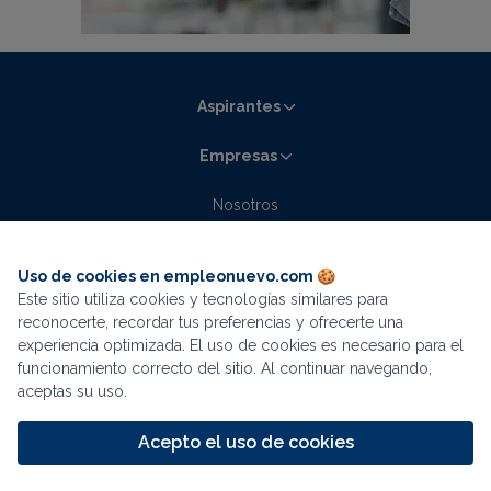
Aspirantes
Empresas
Nosotros
Contacto
Blog empleonuevo.com
Uso de cookies en empleonuevo.com 🍪
Este sitio utiliza cookies y tecnologías similares para
La mejor experiencia de búsqueda está en
reconocerte, recordar tus preferencias y ofrecerte una
experiencia optimizada. El uso de cookies es necesario para el
nuestra app
funcionamiento correcto del sitio. Al continuar navegando,
aceptas su uso.
Descargar
Términos y condiciones
Aviso de privacidad
Acepto el uso de cookies
Continuar en navegador
Mapa del sitio