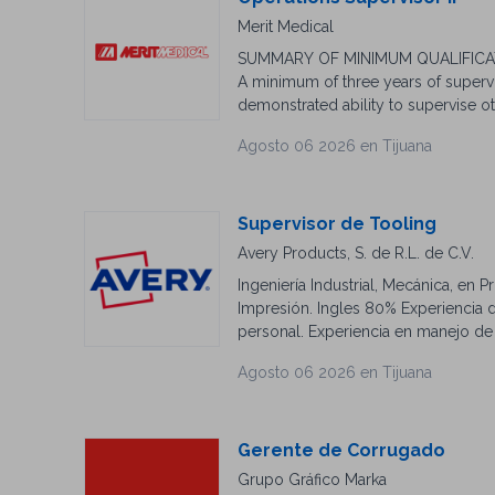
Merit Medical
SUMMARY OF MINIMUM QUALIFICATIONS
A minimum of three years of supervi
demonstrated ability to supervise ot
medical industry experience (clean 
Agosto 06 2026 en Tijuana
6:30 pm • Experience managing teams
this position is on a Spanish-languag
be demonstrated. • Excellent analyti
and processes. • Ability to plan an
Supervisor de Tooling
ensure that each work order is prope
Avery Products, S. de R.L. de C.V.
computer skills preferably spreads
Ingeniería Industrial, Mecánica, en 
COMPETENCIES • Production superv
Impresión. Ingles 80% Experiencia 
standards • Personnel supervisory 
personal. Experiencia en manejo de
Product quality • Teamwork producti
Manejo de Microsoft Excel interme
COMMENTS Infectious Control Risk Ca
Agosto 06 2026 en Tijuana
come into contact with blood or bod
procedures that do not require exp
Gerente de Corrugado
Grupo Gráfico Marka