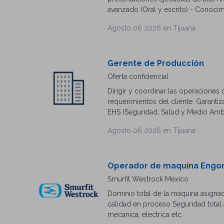
avanzado (Oral y escrito) - Conoci
reuniones. -Presentación puntual y 
Agosto 06 2026 en Tijuana
datos, presentaciones y reportes. -
Organización exitosa de eventos, v
procesos productivos y terminologí
efectivas de comunicación profesion
Gerente de Producción
Oferta confidencial
Dirigir y coordinar las operaciones
requerimientos del cliente. Garanti
EHS (Seguridad, Salud y Medio Ambi
Eficiencia, OEE, Scrap, Tiempo Muer
Agosto 06 2026 en Tijuana
Manufacturing y Mejora Continua par
equipo de liderazgo de producción 
colaboración con los departamentos 
problemas y evitar paros de línea. 
Operador de maquina Eng
costos de manufactura. Fomentar un 
Smurfit Westrock México
dentro de la planta. Perfil Buscado (
Dominio total de la máquina asigna
Electromecánica o afín). Experien
calidad en proceso Seguridad total 
en la industria maquiladora / manuf
mecanica, electrica etc.
grandes (operadores directos) y d