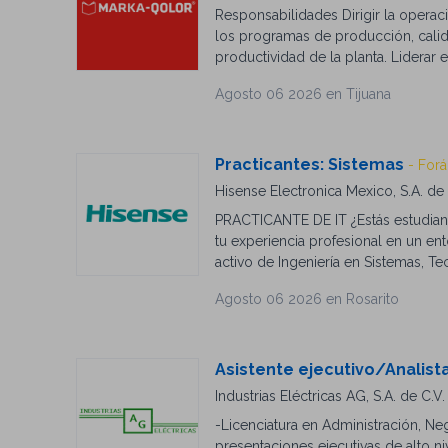
Responsabilidades Dirigir la operac
los programas de producción, calida
productividad de la planta. Liderar 
y operadores para fortalecer el des
Agosto 06 2026 en Tijuana
mandos medios. Implementar proyec
rentabilidad. Asegurar el cumplimie
desempeño y establecer acciones co
cartón corrugado "desde el piso de
Practicantes: Sistemas
- For
para dirigir equipos grandes de tra
Hisense Electronica Mexico, S.A. de
disciplina operativa, orden y una cu
PRACTICANTE DE IT ¿Estás estudiand
tu experiencia profesional en un ent
activo de Ingeniería en Sistemas, Te
cubrir prácticas profesionales o e
Agosto 06 2026 en Rosarito
Manejo básico de Microsoft Office. 
usuarios. 🔹 Configuración y mant
sistemas. 🔹 Seguimiento a inciden
Asistente ejecutivo/Analist
Industrias Eléctricas AG, S.A. de C.V.
-Licenciatura en Administración, Neg
presentaciones ejecutivas de alto ni