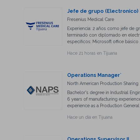
Jefe de grupo (Electronico)
Fresenius Medical Care
Experiencia: 2 años como jefe de g
terminado con diplomado en electró
específicos: Microsoft office básico
raíz (pareto y 5w) / buenas prácti
Hace 21 horas en Tijuana
metodología 6's / conocimiento bá
levantamiento de cargas / conoce el
mecánicas, prensas manuales, manej
requeridas: Trabajo en equipo / com
Operations Manager`
responsable / honesto / proactivo 
North American Production Sharing d
resultados / capacidad de análisis 
Bachelor's degree in Industrial Engi
6 years of manufacturing experience
experience as a Production General 
floor leadership role. Strong techn
Hace un día en Tijuana
performance metrics (OEE, efficienc
Industrial Park.
Operations Supervisor II