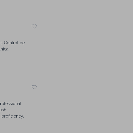
nglés
 Alta
tratégica.
os Control de
nica.
rofessional
ish.
 proficiency