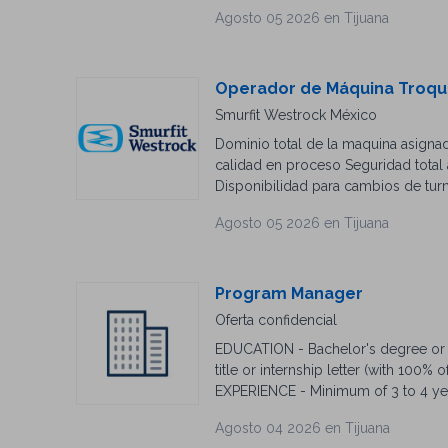
Manufacturing, Six Sigma, resolució
Agosto 05 2026 en Tijuana
avanzado (indispensable para reporta
capacidad de toma de decisiones baj
Operador de Máquina Troqu
Smurfit Westrock México
Dominio total de la maquina asignad
calidad en proceso Seguridad total 
Disponibilidad para cambios de tur
Agosto 05 2026 en Tijuana
Program Manager
Oferta confidencial
EDUCATION - Bachelor's degree or En
title or internship letter (with 100
EXPERIENCE - Minimum of 3 to 4 yea
in Microsoft Office Suite. - Know
Agosto 04 2026 en Tijuana