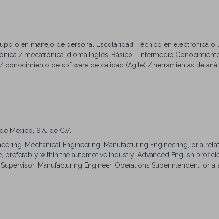
rupo o en manejo de personal Escolaridad: Técnico en electrónica o B
nica / mecatrónica Idioma Inglés: Básico - intermedio Conocimient
 / conocimiento de software de calidad (Agile) / herramientas de anál
cas de manufactura / conocimiento en manejo de residuos peligrosos 
sico en metodología lean / uso de elevadores / uso de software JE
 uso de equipos de precisión, fixturas customizadas, básculas, herr
o de solventes y uso básico de multímetro / sistema ERP (IFS) Apti
unicación efectiva / organizado / enfocado / eficiente / cooperativ
/ liderazgo / inteligencia emocional / sentido de urgencia / enfoca
e México, S.A. de C.V.
/ toma de decisiones
neering, Mechanical Engineering, Manufacturing Engineering, or a relate
, preferably within the automotive industry. Advanced English profici
Supervisor, Manufacturing Engineer, Operations Superintendent, or a 
ical knowledge of: -Manufacturing processes and production control. 
y, scrap, etc.). -Plant cost and budget management. Location: Vesta 