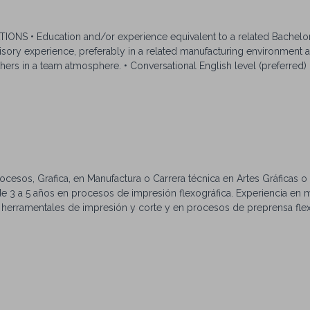
 • Education and/or experience equivalent to a related Bachelor'
sory experience, preferably in a related manufacturing environment 
hers in a team atmosphere. • Conversational English level (preferred) •
room specifically) • Availability to work from Monday to Thursday fr
 up to 80-100 people • Lean projects prior experience • At the Corpo
e line, bilingual (English/Spanish) basic speaking, reading and writing
cal skills, including the ability to identify improvements in manufact
d organize production schedules to complete work orders on a timely
rly filled. • Ability to communicate effectively with others orally. • 
heets, word processing, database and other applicable software prog
Procesos, Grafica, en Manufactura o Carrera técnica en Artes Gráficas 
isory process/work assigning/paperwork/clean room maintenance/
de 3 a 5 años en procesos de impresión flexográfica. Experiencia en 
process/performance process/transfers/status changes/salary/ hiring
 herramentales de impresión y corte y en procesos de preprensa flex
on/profitability goals • Train production method/safety/cleanliness 
dio-Avanzado.
tegory III: The risk category explains whether or not employees are 
y fluids while performing their jobs. Risk category III states employ
osure.