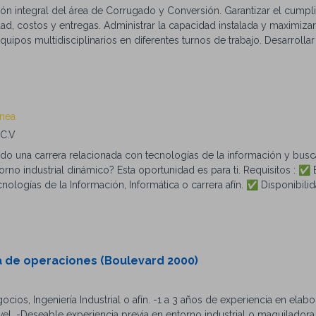
ión integral del área de Corrugado y Conversión. Garantizar el cumpl
d, costos y entregas. Administrar la capacidad instalada y maximizar
equipos multidisciplinarios en diferentes turnos de trabajo. Desarrolla
empeño operativo. Participar en la selección y desarrollo del talento 
tos de mejora continua enfocados en eficiencia, reducción de desp
nto de especificaciones técnicas y estándares de calidad. Analizar in
rrectivas y preventivas. Buscamos a alguien que: Haya vivido la op
 producción". Tome decisiones con base en datos y resultados. Teng
ánea
bajo. Sea capaz de resolver problemas técnicos y operativos con rap
 C.V
ltura de mejora continua.
o una carrera relacionada con tecnologías de la información y busca
orno industrial dinámico? Esta oportunidad es para ti. Requisitos : ✅ 
cnologías de la Información, Informática o carrera afín. ✅ Disponibili
stadías. ✅ Conocimientos básicos en soporte técnico, hardware y sof
✅ Actitud de servicio y ganas de aprender. Actividades : 🔹 Soporte 
enimiento de equipos de cómputo. 🔹 Apoyo en administración de re
cias y documentación de procesos. 🔹 Soporte en proyectos del área
a de operaciones (Boulevard 2000)
ocios, Ingeniería Industrial o afín. -1 a 3 años de experiencia en elab
vel. -Deseable experiencia previa en entorno industrial o maquiladora 