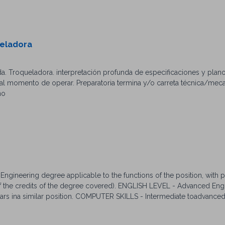
n de problemas (8D, 5 Porqués) y manejo de sistemas ERP. Idiomas: I
r a corporativo y participar en juntas globales). Habilidades blandas:
o presión, enfoque a resultados, excelente comunicación y visión es
eladora
a. Troqueladora. interpretación profunda de especificaciones y plan
al momento de operar. Preparatoria termina y/o carreta técnica/meca
no
gineering degree applicable to the functions of the position, with p
% of the credits of the degree covered). ENGLISH LEVEL - Advanced Engl
rs ina similar position. COMPUTER SKILLS - Intermediate toadvanced
ledge of ERP andMRP systems. OTHER SKILLS - Project management.