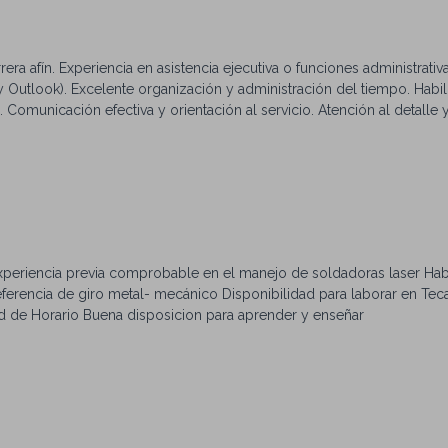
rera afín. Experiencia en asistencia ejecutiva o funciones administrati
y Outlook). Excelente organización y administración del tiempo. Habil
 Comunicación efectiva y orientación al servicio. Atención al detalle
apacidad para trabajar con múltiples prioridades. Si te interesa vivir 
ate con tu CV.
Experiencia previa comprobable en el manejo de soldadoras laser Ha
ferencia de giro metal- mecánico Disponibilidad para laborar en Tec
d de Horario Buena disposicion para aprender y enseñar