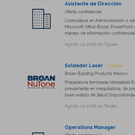
Asistente de Dirección
Oferta confidencial
Licenciatura en Administración o car
Microsoft Office (Excel, PowerPoint 
manejo de información confidencial.
puntual. Proactividad, discreción y c
Agosto 04 2026 en Tijuana
conocer más de la posición, postúl
Soldador Laser
- Foránea
Broan Building Products Mexico
Preparatoria terminada (deseable) 
previamente en maquiladora, de pre
buen estado de Salud Disponibilida
Agosto 04 2026 en Tecate
Operations Manager