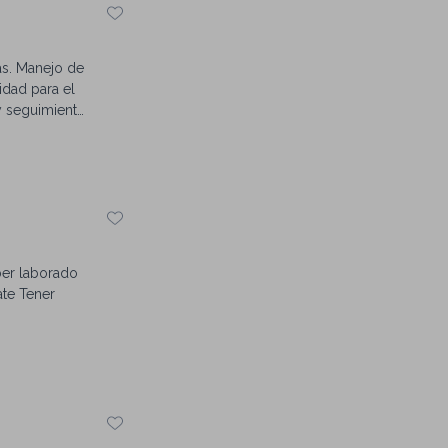
vas. Manejo de
idad para el
 y seguimiento
un proceso y
ber laborado
ate Tener