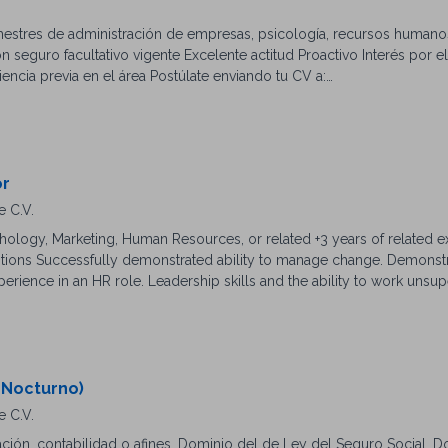
emestres de administración de empresas, psicología, recursos humano
n seguro facultativo vigente Excelente actitud Proactivo Interés por el
encia previa en el área Postúlate enviando tu CV a:
or
e C.V.
hology, Marketing, Human Resources, or related +3 years of related e
ditions Successfully demonstrated ability to manage change. Demonstr
perience in an HR role. Leadership skills and the ability to work unsup
ion skills. Strong moral and ethical conduct. Competency in Microsof
ion tools. Good English understanding.
 Nocturno)
e C.V.
ación, contabilidad o afines. Dominio del de Ley del Seguro Social. 