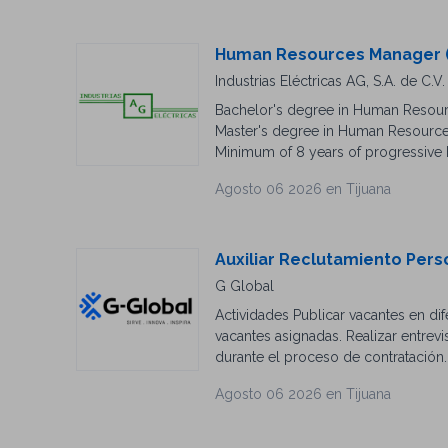
de grandes volúmenes de información
verbal y escrita. Capacidad para tra
Desarrollo de dashboards ejecutivos
Disponibilidad para viajar Lideraz
información. Sistema TRESS (indispe
Human Resources Manager (
Bilingue (Inglés- Español) Visa d
organizacional, reportes, explotac
Industrias Eléctricas AG, S.A. de C.V.
de Recursos Humanos. Conocimiento
Bachelor's degree in Human Resources
HRIS. Workday HCM. Herramientas de
Master's degree in Human Resources
Minimum of 8 years of progressive 
Manager role within a manufacturing
Agosto 06 2026 en Tijuana
knowledge of Mexican Labor Law, l
requirements. Proven experience in 
management, compensation and bene
strategies aligned with business o
Auxiliar Reclutamiento Pers
Experience managing HR budgets an
G Global
continuous improvement methodologi
Actividades Publicar vacantes en dif
Oracle HCM, Paylocity, or similar). 
vacantes asignadas. Realizar entrevis
durante el proceso de contratació
de contratación. Participar en feri
Agosto 06 2026 en Tijuana
actualizadas las bases de datos y r
tiempos de contratación Requisitos 
(concluida o trunca). Mínimo 1 año 