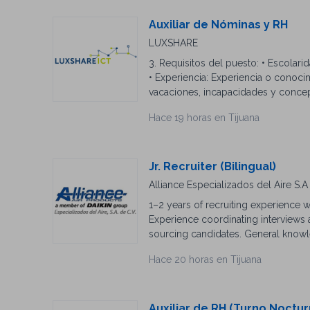
Auxiliar de Nóminas y RH
LUXSHARE
3. Requisitos del puesto: • Escolari
• Experiencia: Experiencia o conoci
vacaciones, incapacidades y concep
técnicos: Manejo medio/avanzado de
Hace 19 horas en Tijuana
blandas: Capacidad para manejar inf
al detalle, sentido de urgencia y or
comunicación, servicio al cliente i
actividades administrativas y operat
Jr. Recruiter (Bilingual)
trabajar en equipo. 4. Competencias
Alliance Especializados del Aire S.A
Constante Unidad y Progreso en Equ
1–2 years of recruiting experience w
desarrollarse en el proceso integr
Experience coordinating interviews
sourcing candidates. General knowl
organizational, and follow-up skills.
Hace 20 horas en Tijuana
Auxiliar de RH (Turno Noctur