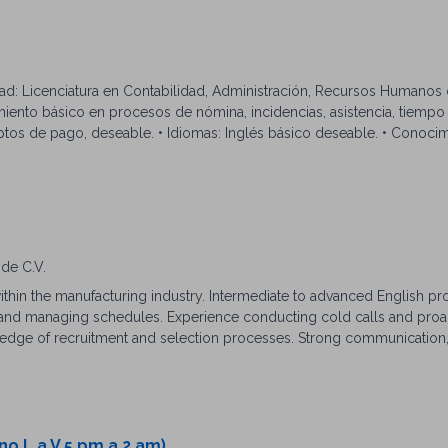
dad: Licenciatura en Contabilidad, Administración, Recursos Humanos o
miento básico en procesos de nómina, incidencias, asistencia, tiempo 
tos de pago, deseable. • Idiomas: Inglés básico deseable. • Conoci
 herramientas de Excel y paquetería de Microsoft Office. • Compete
ormación confidencial con discreción, precisión y responsabilidad. A
ientación a la exactitud en procesos sensibles de pago al personal. H
nterno, organización y seguimiento. Capacidad para dar seguimiento a 
ivas. Actitud de servicio, disposición para apoyar al personal y habilid
 organizacionales: Promover el Éxito del Cliente ¡Hacer que Suceda! 
 de C.V.
ipo Crecimiento Impulsado por Uno Mismo 5. Otro Disponibilidad e 
ithin the manufacturing industry. Intermediate to advanced English pro
al de nómina y fungir como respaldo operativo del área cuando sea ne
 and managing schedules. Experience conducting cold calls and proa
edge of recruitment and selection processes. Strong communication
no L a V 5 pm a 2 am)