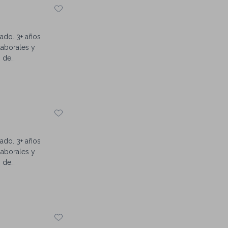
revistas por
zación y
zado. 3+ años
laborales y
o de
zado. 3+ años
laborales y
o de