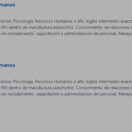
 de trabajo y redes sociales para reclutamiento. Conocimiento en ent
umanos
. Manejo básico de Microsoft Office. Excelente comunicación, organi
abajo en campo cuando la operación lo requiera.
tración, Psicología, Recursos Humanos o afín. Inglés intermedio-avan
 RH dentro de manufactura automotriz. Conocimiento de relaciones 
a en reclutamiento, capacitación y administración de personal. Manej
para laborar presencialmente en Ramos Arizpe.
umanos
tración, Psicología, Recursos Humanos o afín. Inglés intermedio-avan
 RH dentro de manufactura automotriz. Conocimiento de relaciones 
a en reclutamiento, capacitación y administración de personal. Manej
para laborar presencialmente en Ramos Arizpe.