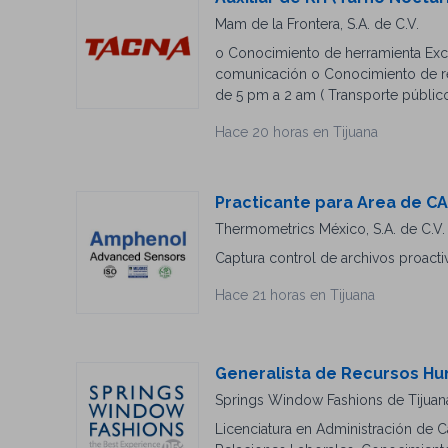
Mam de la Frontera, S.A. de C.V.
o Conocimiento de herramienta Exce
comunicación o Conocimiento de rec
de 5 pm a 2 am ( Transporte público
Aguila
Hace 20 horas en Tijuana
Practicante para Area de 
Thermometrics México, S.A. de C.V.
Captura control de archivos proactiv
Hace 21 horas en Tijuana
Generalista de Recursos H
Springs Window Fashions de Tijuana,
Licenciatura en Administración de C