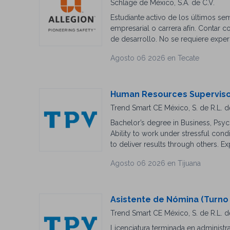
Schlage de México, S.A. de C.V.
Estudiante activo de los últimos s
empresarial o carrera afín. Contar co
de desarrollo. No se requiere experi
BlancaDamaris.Cota@allegion.com
Agosto 06 2026 en Tecate
Human Resources Supervis
Trend Smart CE México, S. de R.L. d
Bachelor’s degree in Business, Psyc
Ability to work under stressful con
to deliver results through others. Ex
Great written and verbal communicat
Agosto 06 2026 en Tijuana
business management and presentat
Asistente de Nómina (Turno
Trend Smart CE México, S. de R.L. d
Licenciatura terminada en administr