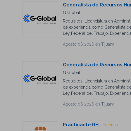
masiva (deseable). Manejo de bolsas
Generalista de Recursos H
competencias y filtros de selección
G Global
seguimiento. Disponibilidad para tr
Requisitos: Licenciatura en Adminis
de experiencia como Generalista de
Ley Federal del Trabajo. Experienci
indicadores de RH. Disponibilidad 
Agosto 06 2026 en Tijuana
Generalista de Recursos H
G Global
Requisitos: Licenciatura en Adminis
de experiencia como Generalista de
Ley Federal del Trabajo. Experienci
indicadores de RH. Disponibilidad 
Agosto 06 2026 en Tijuana
Practicante RH
- Foránea