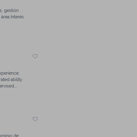
s, gestión
 área Interés
xperience.
ated ability
ervised.
t Office, and
Dominio de