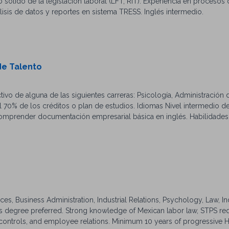
sólido de la legislación laboral (LFT, RIT). Experiencia en procesos 
isis de datos y reportes en sistema TRESS. Inglés intermedio.
de Talento
vo de alguna de las siguientes carreras: Psicología, Administración
 70% de los créditos o plan de estudios. Idiomas Nivel intermedio de
comprender documentación empresarial básica en inglés. Habilidades
 PowerPoint y Outlook). Conocimientos básicos en bases de datos y e
ciales y bolsas de trabajo (deseable). Fuerte interés en Recursos Hu
ntos de Canva (deseable). Apoyo económico de 2,200 pesos semana
. 2000 Disponibilidad para trasladarse entre plantas ubicadas en: Ota
artir el conocimiento y desarrollar a los próximos profesionistas,
n caso de éxito, de practicantes a empleados y que a lo largo de lo
stas, ingenieros y/o supervisores. Si tu también quieres ser un caso 
s, Business Administration, Industrial Relations, Psychology, Law, Ind
Watkins (la "Compañía") es un empleador que ofrece igualdad de op
er’s degree preferred. Strong knowledge of Mexican labor law, STPS re
e únicamente en el mérito. Es política de la Empresa prohibir la di
ontrols, and employee relations. Minimum 10 years of progressive 
 cualquier otra característica protegida por la legislación federal, es