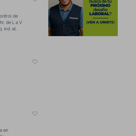
ontrol de
r. de L a V
. ind. el
ia en