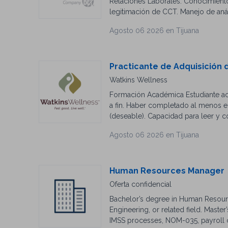
Relaciones Laborales. Conocimiento 
legitimación de CCT. Manejo de anál
Agosto 06 2026 en Tijuana
Practicante de Adquisición 
Watkins Wellness
Formación Académica Estudiante acti
a fin. Haber completado al menos el
(deseable). Capacidad para leer y 
Manejo de Microsoft Office (Excel,
Agosto 06 2026 en Tijuana
reportes. Familiaridad con redes so
Adquisición de Talento. Conocimie
para nuestra planta ubicada en Blvd
Watkins Wellness nos apasiona comp
Human Resources Manager
colaboradores que se convirtieron e
Oferta confidencial
crecido con nosotros como especiali
Bachelor’s degree in Human Resource
envíanos tu CV #AlaManeraWatkins 
Engineering, or related field. Mast
toma decisiones de empleo basándos
IMSS processes, NOM-035, payroll c
en cualquier oportunidad de empleo o